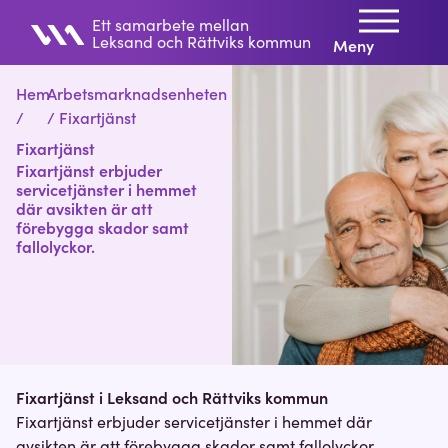
Ett samarbete mellan
Leksand och Rättviks kommun
Meny
Hem
Arbetsmarknadsenheten
/
/
Fixartjänst
Fixartjänst
Fixartjänst erbjuder
servicetjänster i hemmet
där avsikten är att
förebygga skador samt
fallolyckor.
Fixartjänst i Leksand och Rättviks kommun
Fixartjänst erbjuder servicetjänster i hemmet där
avsikten är att förebygga skador samt fallolyckor.